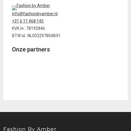
info@fashionbyamber.nl
+31 6 11 468 145
KVK nr.: 78192846
BTW id.: NL003297804B91
Onze partners
Fashion By Amber