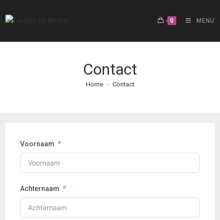
Ga
naar
0
MENU
inhoud
Contact
Home
>
Contact
Voornaam
Achternaam