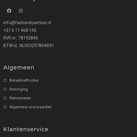
Opent
Opent
info@fashionbyamber.nl
in
in
+31 6 11 468 145
een
een
KVK nr.: 78192846
nieuwe
nieuwe
BTW id.: NL003297804B91
tab
tab
Algemeen
Betaalmethodes
Bezorging
Retourneren
Algemene voorwaarden
Klantenservice