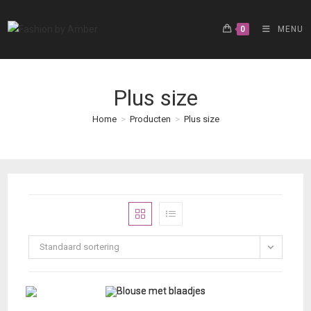
Ga
naar
0
MENU
inhoud
Plus size
Home
>
Producten
>
Plus size
Standaard sortering