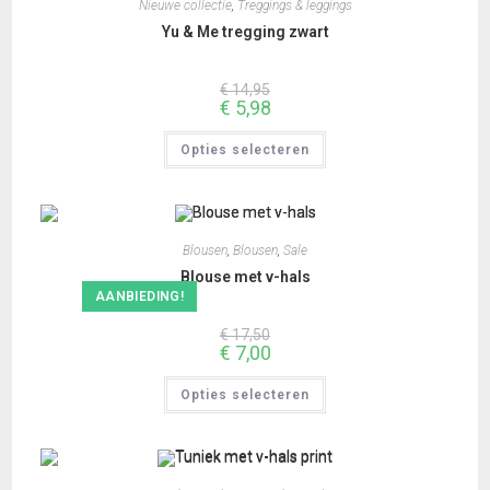
kan
Nieuwe collectie
,
Treggings & leggings
gekozen
worden
Yu & Me tregging zwart
op
de
productpagina
€
14,95
€
5,98
Dit
Opties selecteren
product
heeft
meerdere
variaties.
Deze
optie
kan
Blousen
,
Blousen
,
Sale
gekozen
worden
Blouse met v-hals
op
AANBIEDING!
de
productpagina
€
17,50
€
7,00
Dit
Opties selecteren
product
heeft
meerdere
variaties.
Deze
optie
kan