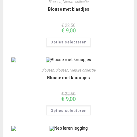
Blousen
,
Nieuwe collectie
Blouse met blaadjes
€
22,50
€
9,00
Dit
Opties selecteren
product
heeft
meerdere
variaties.
Deze
optie
kan
Blousen
,
Blousen
,
Nieuwe collectie
gekozen
worden
Blouse met knoopjes
op
de
productpagina
€
22,50
€
9,00
Dit
Opties selecteren
product
heeft
meerdere
variaties.
Deze
optie