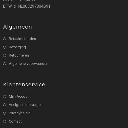
nieuwe
nieuwe
BTW id.: NL003297804B91
tab
tab
Algemeen
Betaalmethodes
Bezorging
Retourneren
Algemene voorwaarden
Klantenservice
Mijn Account
Veelgestelde vragen
Privacybeleid
Contact