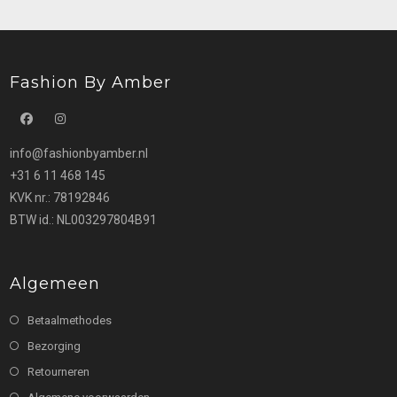
kan
gekozen
worden
op
de
productpagina
Fashion By Amber
Opent
Opent
info@fashionbyamber.nl
in
in
+31 6 11 468 145
een
een
KVK nr.: 78192846
nieuwe
nieuwe
BTW id.: NL003297804B91
tab
tab
Algemeen
Betaalmethodes
Bezorging
Retourneren