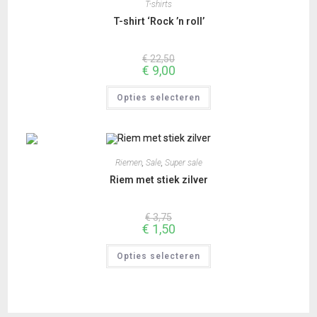
T-shirts
T-shirt ‘Rock ’n roll’
€
22,50
€
9,00
Dit
Opties selecteren
product
heeft
meerdere
variaties.
Deze
optie
kan
Riemen
,
Sale
,
Super sale
gekozen
worden
Riem met stiek zilver
op
de
productpagina
€
3,75
€
1,50
Dit
Opties selecteren
product
heeft
meerdere
variaties.
Deze
optie