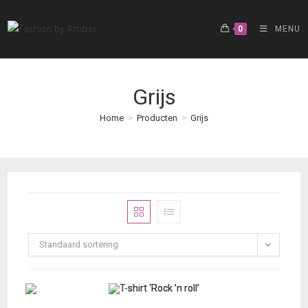
Ga
naar
0
MENU
inhoud
Grijs
Home
>
Producten
>
Grijs
Standaard sortering