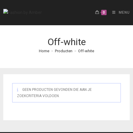
Ga
naar
0
MENU
inhoud
Off-white
Home
>
Producten
>
Off-white
GEEN PRODUCTEN GEVONDEN DIE AAN JE
ZOEKCRITERIA VOLDOEN.