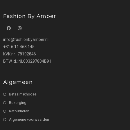
Fashion By Amber
Opent
Opent
info@fashionbyamber.nl
in
in
+31 6 11 468 145
een
een
KVK nr.: 78192846
nieuwe
nieuwe
BTW id.: NL003297804B91
tab
tab
Algemeen
Betaalmethodes
Bezorging
Retourneren
Algemene voorwaarden