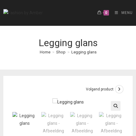
Ga
naar
0
MENU
inhoud
Legging glans
Home
>
Shop
>
Legging glans
Volgend product
🔍