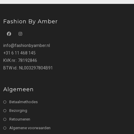
worden
op
de
productpagina
Fashion By Amber
Opent
Opent
info@fashionbyamber.nl
in
in
+31 6 11 468 145
een
een
KVK nr.: 78192846
nieuwe
nieuwe
BTW id.: NL003297804B91
tab
tab
Algemeen
Betaalmethodes
Bezorging
Retourneren
Algemene voorwaarden