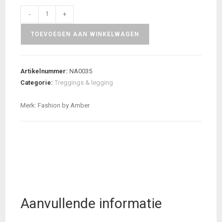
Legging
-
+
glans
TOEVOEGEN AAN WINKELWAGEN
aantal
Artikelnummer:
NA0035
Categorie:
Treggings & legging
Merk:
Fashion by Amber
Aanvullende informatie