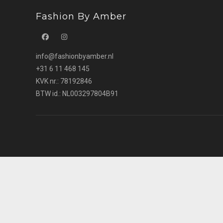
Fashion By Amber
Opent
Opent
info@fashionbyamber.nl
in
in
+31 6 11 468 145
een
een
KVK nr.: 78192846
nieuwe
nieuwe
BTW id.: NL003297804B91
tab
tab