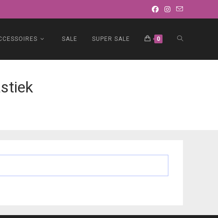
TOGGLE
CCESSOIRES
SALE
SUPER SALE
0
WEBSITE
stiek
ZOEKEN