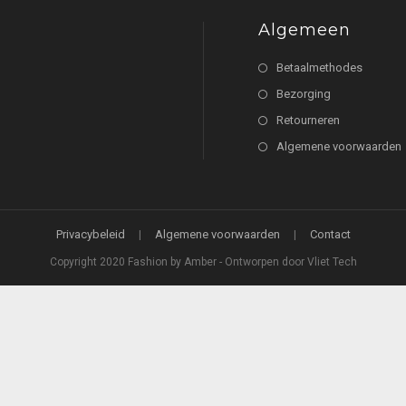
Algemeen
Betaalmethodes
Bezorging
Retourneren
Algemene voorwaarden
Privacybeleid
Algemene voorwaarden
Contact
Copyright 2020 Fashion by Amber - Ontworpen door Vliet Tech